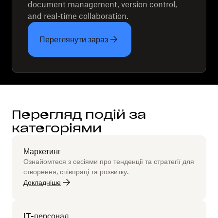
document management, version control,
and real-time collaboration.
Переглянути зараз
Перегляд подій за
категоріями
Маркетинг
Ознайомтеся з сесіями про тенденції та стратегії для
створення, співпраці та розвитку.
Докладніше
IT-персонал