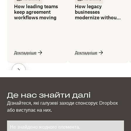
How leading teams
How legacy
keep agreement
businesses
workflows moving
modernize without
losing the human
touch
Докладніше
Докладніше
Де нас знайти далі
Дізнайтеся, які галузеві заходи спонсорує Dropbox
або виступає на них.
Не знайдено жодного елемента.