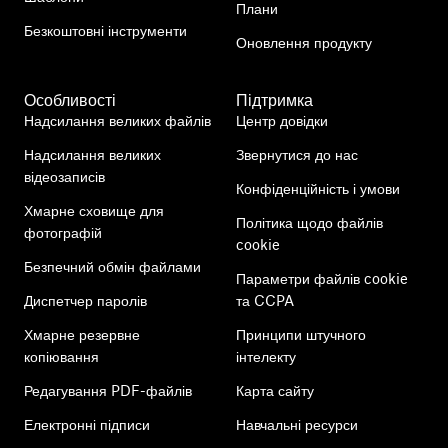
Плани
Безкоштовні інструменти
Оновлення продукту
Особливості
Підтримка
Надсилання великих файлів
Центр довідки
Надсилання великих
Звернутися до нас
відеозаписів
Конфіденційність і умови
Хмарне сховище для
Політика щодо файлів
фотографій
cookie
Безпечний обмін файлами
Параметри файлів cookie
Диспетчер паролів
та CCPA
Хмарне резервне
Принципи штучного
копіювання
інтелекту
Редагування PDF-файлів
Карта сайту
Електронні підписи
Навчальні ресурси