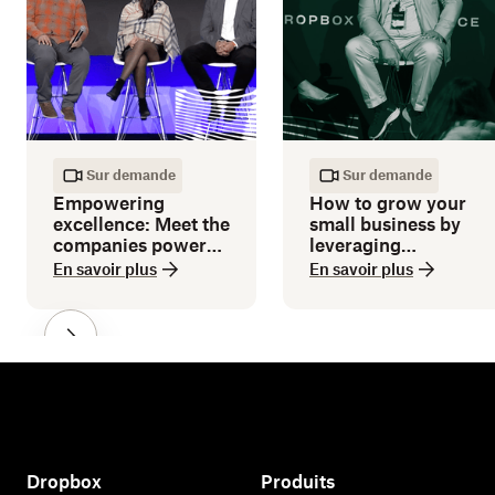
Sur demande
Sur demande
Empowering
How to grow your
excellence: Meet the
small business by
companies powered
leveraging
by Dropbox
technology
En savoir plus
En savoir plus
Dropbox
Produits