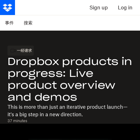
Sign up
Log in
事件
搜索
一经请求
Dropbox products in
progress: Live
product overview
and demos
This is more than just an iterative product launch—
it's a big step in a new direction.
37 minutes