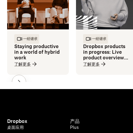
一经请求
一经请求
Staying productive
Dropbox products
in a world of hybrid
in progress: Live
work
product overview
and demos
了解更多
了解更多
Dropbox
产品
桌面应用
Plus