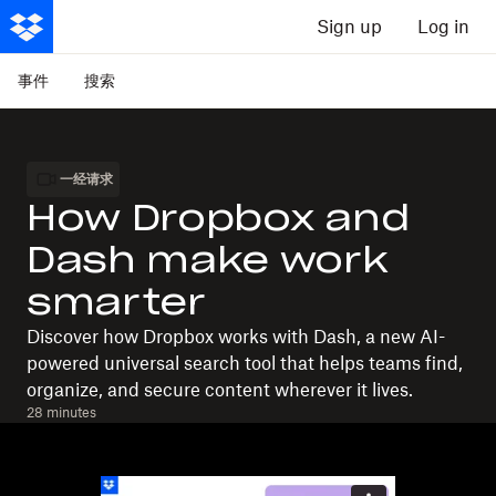
Sign up
Log in
事件
搜索
一经请求
How Dropbox and
Dash make work
smarter
Discover how Dropbox works with Dash, a new AI-
powered universal search tool that helps teams find,
organize, and secure content wherever it lives.
28 minutes