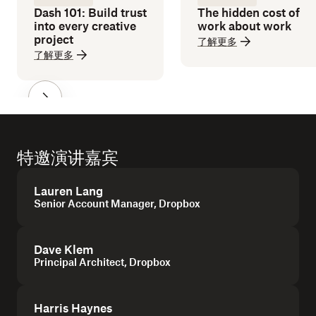
Dash 101: Build trust
The hidden cost of
into every creative
work about work
project
了解更多
了解更多
特邀演讲嘉宾
Lauren Lang
Senior Account Manager, Dropbox
Dave Klem
Principal Architect, Dropbox
Harris Haynes